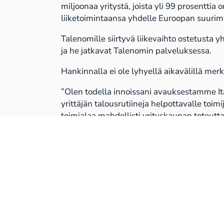
miljoonaa yritystä, joista yli 99 prosenttia
liiketoimintaansa yhdelle Euroopan suurimmi
Talenomille siirtyvä liikevaihto ostetusta 
ja he jatkavat Talenomin palveluksessa.
Hankinnalla ei ole lyhyellä aikavälillä me
”Olen todella innoissani avauksestamme Ital
yrittäjän talousrutiineja helpottavalle toi
toimialaa mahdollisti yrityskaupan toteut
toimitusjohtaja
Otto-Pekka Huhtala
.
Talenom yhdistää ainutlaatuisella tavalla o
yritysostoin Suomessa ja Euroopassa.
Lisätietoja:
Otto-Pekka Huhtala
toimitusjohtaja, Talenom Oyj
040 7038 554