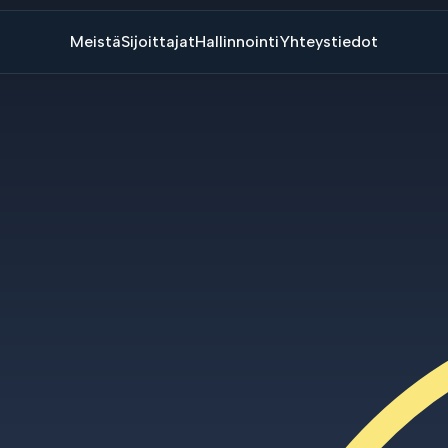
Meistä
Sijoittajat
Hallinnointi
Yhteystiedot