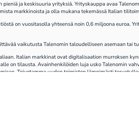
 on pieniä ja keskisuuria yrityksiä. Yrityskauppa avaa Talen
sta markkinoista ja olla mukana tekemässä Italian tilitoimi
yhtiöstä on vuositasolla yhteensä noin 0,6 miljoona euroa. 
rkittävää vaikutusta Talenomin taloudelliseen asemaan tai 
iaan. Italian markkinat ovat digitalisaation murroksen kynn
mijalle on tilausta. Avainhenkilöiden luja usko Talenomin v
tamisen. Toivotamme uuden toimiston lämpimästi tervetulle
hjelmistokehityksen ja tilitoimistoalan osaamisen. Yhtiön t