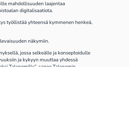
omille mahdollisuuden laajentaa
stoalan digitalisaatiota.
Yritys työllistää yhteensä kymmenen henkeä,
tulevaisuuden näkymiin.
yksellä, jossa selkeälle ja konseptoidulle
ahvuuksiin ja kykyyn muuttaa yhdessä
eksi Talenomille”, sanoo Talenomin
avoitteena on kasvaa sekä orgaanisesti että