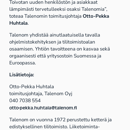
Toivotan uuden henkilöstön ja asiakkaat
lämpimästi tervetulleeksi osaksi Talenomia”,
toteaa Talenomin toimitusjohtaja
Otto-Pekka
Huhtala
.
Talenom yhdistää ainutlaatuisella tavalla
ohjelmistokehityksen ja tilitoimistoalan
osaamisen. Yhtiön tavoitteena on kasvaa sekä
orgaanisesti että yritysostoin Suomessa ja
Euroopassa.
Lisätietoja:
Otto-Pekka Huhtala
toimitusjohtaja, Talenom Oyj
040 7038 554
otto-pekka.huhtala@talenom.fi
Talenom on vuonna 1972 perustettu ketterä ja
edistyksellinen tilitoimisto. Liiketoiminta-