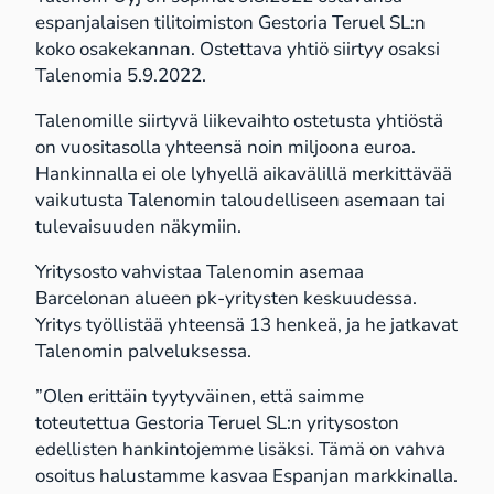
espanjalaisen tilitoimiston Gestoria Teruel SL:n
koko osakekannan. Ostettava yhtiö siirtyy osaksi
Talenomia 5.9.2022.
Talenomille siirtyvä liikevaihto ostetusta yhtiöstä
on vuositasolla yhteensä noin miljoona euroa.
Hankinnalla ei ole lyhyellä aikavälillä merkittävää
vaikutusta Talenomin taloudelliseen asemaan tai
tulevaisuuden näkymiin.
Yritysosto vahvistaa Talenomin asemaa
Barcelonan alueen pk-yritysten keskuudessa.
Yritys työllistää yhteensä 13 henkeä, ja he jatkavat
Talenomin palveluksessa.
”Olen erittäin tyytyväinen, että saimme
toteutettua Gestoria Teruel SL:n yritysoston
edellisten hankintojemme lisäksi. Tämä on vahva
osoitus halustamme kasvaa Espanjan markkinalla.