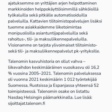
ajatuksemme on yrittäjien arjen helpottaminen
markkinoiden helppokäyttöisimmillä sähköisillä
työkaluilla sekä pitkälle automatisoiduilla
palveluilla. Kattavien tilitoimistopalvelujen lisäksi
tuemme asiakkaidemme liiketoimintaa
monipuolisilla asiantuntijapalveluilla sekä
rahoitus-, tili- ja maksuliikennepalveluilla.
Visionamme on tarjota ylivoimaiset tilitoimisto-
sekä tili- ja maksuliikennepalvelut pk-yrityksille.
Talenomin kasvuhistoria on ollut vahva –
liikevaihdon keskimääräinen vuosikasvu oli 16,2
% vuosina 2005–2021. Talenomin palveluksessa
oli vuonna 2021 keskimäärin 1 012 työntekijää
Suomessa, Ruotsissa ja Espanjassa yhteensä 52
toimipisteessä. Talenomin osake on listattu
Nasdaq Helsingin päämarkkinalla. Lue lisää:
sijoittajat.talenom.fi