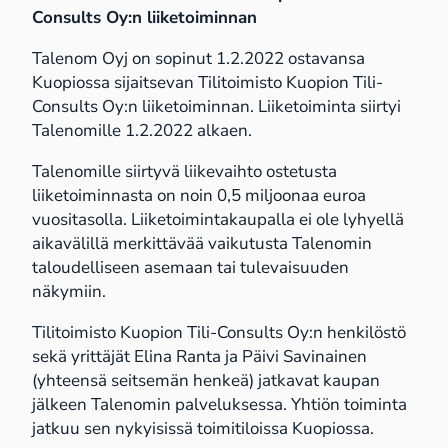
Consults
Oy:n liiketoiminnan
Talenom Oyj on sopinut 1.2.2022 ostavansa
Kuopiossa sijaitsevan Tilitoimisto Kuopion Tili-
Consults Oy:n liiketoiminnan. Liiketoiminta siirtyi
Talenomille 1.2.2022 alkaen.
Talenomille siirtyvä liikevaihto ostetusta
liiketoiminnasta on noin 0,5 miljoonaa euroa
vuositasolla. Liiketoimintakaupalla ei ole lyhyellä
aikavälillä merkittävää vaikutusta Talenomin
taloudelliseen asemaan tai tulevaisuuden
näkymiin.
Tilitoimisto Kuopion Tili-Consults Oy:n henkilöstö
sekä yrittäjät Elina Ranta ja Päivi Savinainen
(yhteensä seitsemän henkeä) jatkavat kaupan
jälkeen Talenomin palveluksessa. Yhtiön toiminta
jatkuu sen nykyisissä toimitiloissa Kuopiossa.