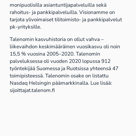
monipuolisilla asiantuntijapalveluilla sekä
rahoitus- ja pankkipalveluilla. Visionamme on
tarjota ylivoimaiset tilitoimisto- ja pankkipalvelut
pk-yrityksille.
Talenomin kasvuhistoria on ollut vahva –
liikevaihdon keskimääräinen vuosikasvu oli noin
15,5 % vuosina 2005–2020. Talenomin
palveluksessa oli vuoden 2020 lopussa 912
työntekijää Suomessa ja Ruotsissa yhteensä 47
toimipisteessä. Talenomin osake on listattu
Nasdaq Helsingin päämarkkinalla. Lue lisää:
sijoittajat.talenom.fi