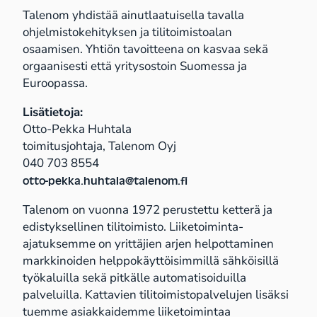
Talenom yhdistää ainutlaatuisella tavalla
ohjelmistokehityksen ja tilitoimistoalan
osaamisen. Yhtiön tavoitteena on kasvaa sekä
orgaanisesti että yritysostoin Suomessa ja
Euroopassa.
Lisätietoja:
Otto-Pekka Huhtala
toimitusjohtaja, Talenom Oyj
040 703 8554
otto-pekka.huhtala@talenom.fi
Talenom on vuonna 1972 perustettu ketterä ja
edistyksellinen tilitoimisto. Liiketoiminta-
ajatuksemme on yrittäjien arjen helpottaminen
markkinoiden helppokäyttöisimmillä sähköisillä
työkaluilla sekä pitkälle automatisoiduilla
palveluilla. Kattavien tilitoimistopalvelujen lisäksi
tuemme asiakkaidemme liiketoimintaa